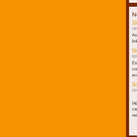
N
V
16/
As
li
No
02/
Es
co
ec
So
02/
Ro
(a
ca
r