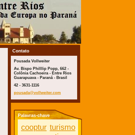
Contato
Pousada Vollweiter
Av. Bispo Philllip Popp, 662 -
Colônia Cachoeira - Entre Rios
Guarapuava - Paraná - Brasil
42 - 3631-1116
pousada@
vollweit
er.com
Palavras-chave
cooptur
turismo