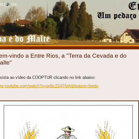
te
|
rss
em-vindo a Entre Rios, a "Terra da Cevada e do
alte"
sista ao vídeo da COOPTUR clicando no link abaixo:
w.youtube.com/watch?v=og5c2S4T6rA&feature=feedu