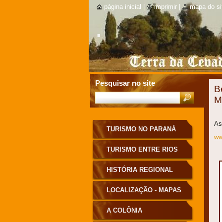
página inicial
|
imprimir
|
mapa do si
.
Pesquisar no site
B
M
As
TURISMO NO PARANÁ
ww
TURISMO ENTRE RIOS
HISTÓRIA REGIONAL
LOCALIZAÇÃO - MAPAS
A COLÔNIA