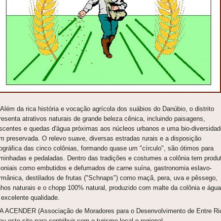
ém da rica história e vocação agrícola dos suábios do Danúbio, o distrito
resenta atrativos naturais de grande beleza cênica, incluindo paisagens,
scentes e quedas d'água próximas aos núcleos urbanos e uma bio-diversidad
m preservada. O relevo suave, diversas estradas rurais e a disposição
ográfica das cinco colônias, formando quase um "círculo", são ótimos para
minhadas e pedaladas. Dentro das tradições e costumes a colônia tem produ
loniais como embutidos e defumados de carne suína, gastronomia eslavo-
rmânica, destilados de frutas ("Schnaps") como maçã, pera, uva e pêssego,
nhos naturais e o chopp 100% natural, produzido com malte da colônia e água
 excelente qualidade.
ACENDER (Associação de Moradores para o Desenvolvimento de Entre Ri
iou este site para contribuir com o turismo local e regional.