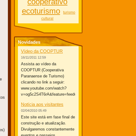
cooperativo
ecoturismo
turismo
cultural
Novidades
Vídeo da COOPTUR
16/11/2011 12:59
Assista ao vídeo da
COOPTUR (Cooperativa
Paranaense de Turismo)
e
clicando no link a seguir:
www.youtube.com/watch?
v=og5c2S4T6rA&feature=feedu
tos
Notícia aos visitantes
02/04/2010 05:49
Este site está em fase final de
construção e atualização.
Divulgaremos constantemente
os)
eventos e passeios