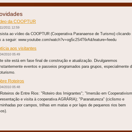
ovidades
ídeo da COOPTUR
11/2011 12:59
sista ao vídeo da COOPTUR (Cooperativa Paranaense de Turismo) clicando
nk a seguir: www.youtube.com/watch?v=og5c2S4T6rA&feature=feedu
tícia aos visitantes
04/2010 05:49
te site está em fase final de construção e atualização. Divulgaremos
nstantemente eventos e passeios programados para grupos, especialmente 
oturismo.
bre Roteiros
04/2010 05:48
teiros de Entre Rios: "Roteiro dos Imigrantes"; "Imersão em Cooperativis
presentação e visita à cooperativa AGRÁRIA); "Paranatureza" (ciclismo e
minhadas por campos, trilhas em matas e por lajes de pequenos rios bem
asos).